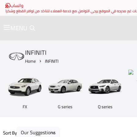
واتساب
MENU
INFINITI
Home
INFINITI
FX
G series
Q series
Sort By