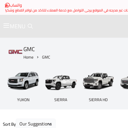
واتساب
MENU
GMC
Home
GMC
YUKON
SIERRA
SIERRA HD
Sort By