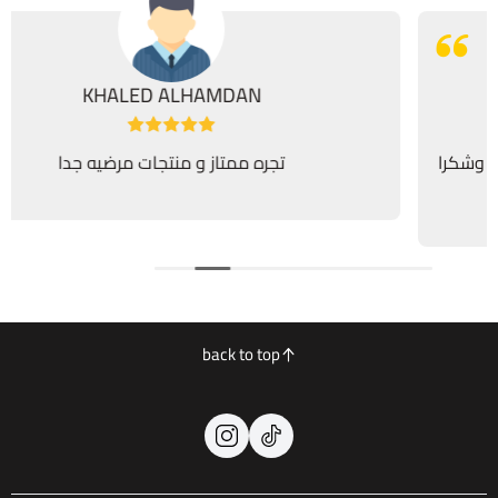
HAMDAN
Saud Alshaghd
لقماشات الي انا استخدمتها وشكرا
تجره ممتاز و
كم وسرعة التوصيل
back to top