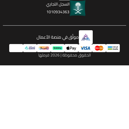
السجل التجاري
1010934363
موثّق في منصة الأعمال
الحقوق محفوظة | 2026
فرملها