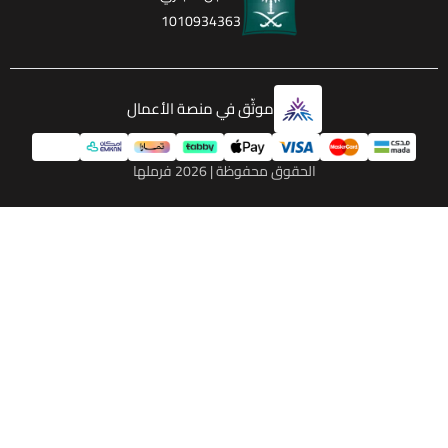
1010934363
موثّق في منصة الأعمال
الحقوق محفوظة | 2026
فرملها