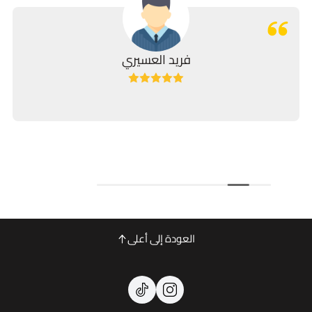
فريد العسيري
منتج فاق توق
حقكم وا
العودة إلى أعلى