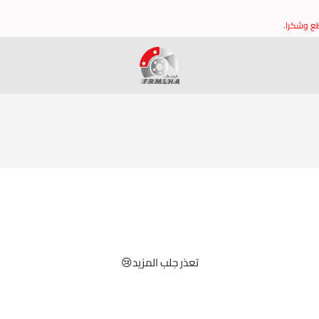
طع وشكرا.
فرملها
تعذر جلب المزيد😢