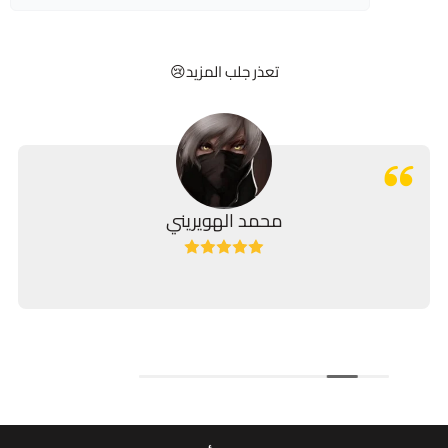
تعذر جلب المزيد😢
محمد الهويريني