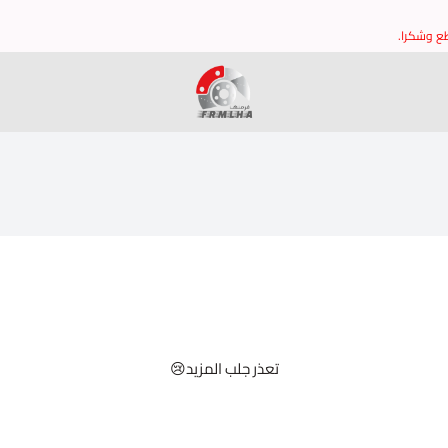
طع وشكرا.
فرملها
تعذر جلب المزيد😢