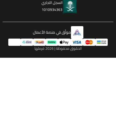
السجل التجاري
1010934363
موثّق في منصة الأعمال
الحقوق محفوظة | 2026
فرملها