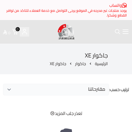
 مدرجه في الموقع يرجى التواصل مع خدمة العملاء للتاكد من توافر
0
0
فرملها
جاكوار XE
ئيسية
جاكوار
جاكوار XE
تعذر جلب المزيد😢